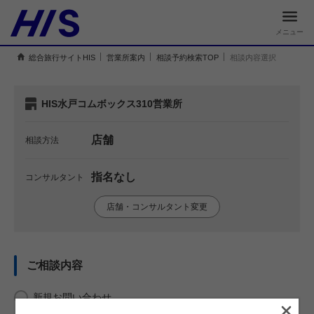
メニュー
総合旅行サイトHIS
営業所案内
相談予約検索TOP
相談内容選択
HIS水戸コムボックス310営業所
店舗
相談方法
指名なし
コンサルタント
店舗・コンサルタント変更
ご相談内容
新規お問い合わせ