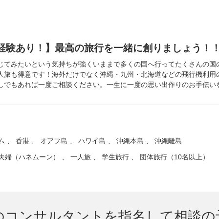
航経験あり！】最高の旅行を一緒に創りましょう！
じてみたいという気持ちが強くいままで多くの国へ行ってたくさんの国
人旅も得意です！海外だけでなく沖縄・九州・北海道などの飛行機利用
しでもあれば一度ご相談ください。一生に一度の思い出作りのお手伝い
 、 香港 、 オアフ島 、 ハワイ島 、 沖縄本島 、 沖縄離島
夫婦（ハネムーン） 、 一人旅 、 学生旅行 、 団体旅行（10名以上）
のコンサルタントを指名して相談の