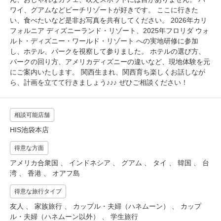
ワイ、グアムなどビーチリゾートが好きです。 ここに行きた
い、食べたいなど是非お写真を共有してください。 2026年カリ
フォルニア ディズニーランド・リゾート、2025年フロリダ ウォ
ルト・ディズニー・ワールド・リゾート への実地研修に参加
し、ホテル、パークを視察して参りました。 ホテルの選び方、
パークの回り方、アメリカディズニーの違いなど、現地体験を元
にご案内いたします。 関西生まれ、関西育ち楽しくお話しなが
ら、計画を立てて行きましょう♪♪♪ ぜひご相談ください！
相談可能店舗
HIS池袋本店
得意な方面
アメリカ合衆国 、 インドネシア 、 グアム 、 タイ 、 韓国 、 台
湾 、 香港 、 オアフ島
得意な旅行タイプ
友人 、 家族旅行 、 カップル・夫婦（ハネムーン） 、 カップ
ル・夫婦（ハネムーン以外） 、 学生旅行