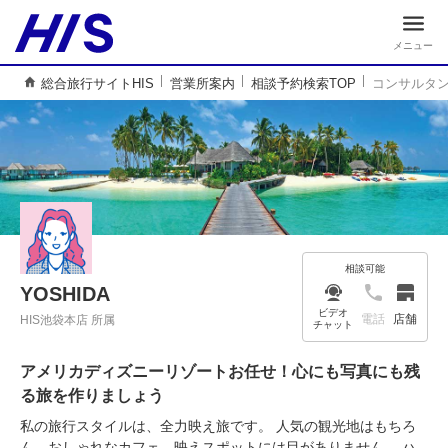
メニュー
総合旅行サイトHIS
営業所案内
相談予約検索TOP
コンサルタ
相談可能
YOSHIDA
ビデオ
電話
店舗
HIS池袋本店 所属
チャット
アメリカディズニーリゾートお任せ！心にも写真にも残
る旅を作りましょう
私の旅行スタイルは、全力映え旅です。 人気の観光地はもちろ
ん、おしゃれなカフェ、映えスポットには目がありません。 ハ