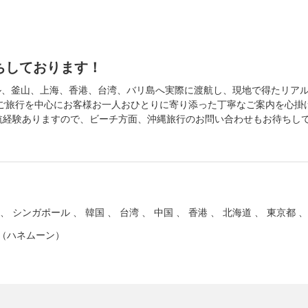
ちしております！
ソウル、釜山、上海、香港、台湾、バリ島へ実際に渡航し、現地で得たリ
ご旅行を中心にお客様お一人おひとりに寄り添った丁寧なご案内を心掛
渡航経験ありますので、ビーチ方面、沖縄旅行のお問い合わせもお待ちし
、 シンガポール 、 韓国 、 台湾 、 中国 、 香港 、 北海道 、 東京都 
婦（ハネムーン）