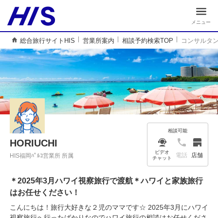
メニュー
総合旅行サイトHIS
営業所案内
相談予約検索TOP
コンサルタ
相談可能
HORIUCHI
ビデオ
電話
店舗
HIS福岡ﾊﾟﾙｺ営業所 所属
チャット
＊2025年3月ハワイ視察旅行で渡航＊ハワイと家族旅行
はお任せください！
こんにちは！旅行大好きな２児のママです☆ 2025年3月にハワイ
視察旅行へ行ったばかりなのでハワイ旅行の相談はお任せくださ