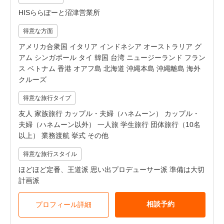
HISららぽーと沼津営業所
得意な方面
アメリカ合衆国 イタリア インドネシア オーストラリア グ
アム シンガポール タイ 韓国 台湾 ニュージーランド フラン
ス ベトナム 香港 オアフ島 北海道 沖縄本島 沖縄離島 海外
クルーズ
得意な旅行タイプ
友人 家族旅行 カップル・夫婦（ハネムーン） カップル・
夫婦（ハネムーン以外） 一人旅 学生旅行 団体旅行（10名
以上） 業務渡航 挙式 その他
得意な旅行スタイル
ほどほど定番、王道派 思い出プロデューサー派 準備は大切
計画派
相談予約
プロフィール詳細