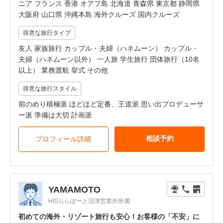
ニア フランス 香港 オアフ島 北海道 青森県 東京都 静岡県
大阪府 山口県 沖縄本島 海外クルーズ 国内クルーズ
得意な旅行タイプ
友人 家族旅行 カップル・夫婦（ハネムーン） カップル・
夫婦（ハネムーン以外） 一人旅 学生旅行 団体旅行（10名
以上） 業務渡航 挙式 その他
得意な旅行スタイル
前のめり積極派 ほどほど定番、王道派 思い出プロデューサ
ー派 準備は大切 計画派
相談予約
プロフィール詳細
YAMAMOTO
HISららぽーと沼津営業所所属
初めての海外・リゾート旅行も安心！お客様の「不安」に