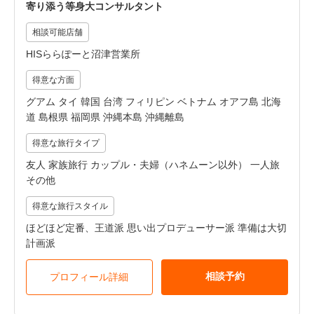
寄り添う等身大コンサルタント
相談可能店舗
HISららぽーと沼津営業所
得意な方面
グアム タイ 韓国 台湾 フィリピン ベトナム オアフ島 北海
道 島根県 福岡県 沖縄本島 沖縄離島
得意な旅行タイプ
友人 家族旅行 カップル・夫婦（ハネムーン以外） 一人旅
その他
得意な旅行スタイル
ほどほど定番、王道派 思い出プロデューサー派 準備は大切
計画派
相談予約
プロフィール詳細