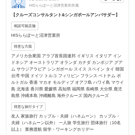
HISららぽーと沼津営業所所属
【クルーズコンサルタント&シンガポールアンバサダー】
相談可能店舗
HISららぽーと沼津営業所
得意な方面
アメリカ合衆国 アラブ首長国連邦 イギリス イタリア イン
ドネシア オーストラリア オランダ カナダ カンボジア グア
ム サウジアラビア シンガポール スイス スペイン タイ 韓国
台湾 中国 ドイツ トルコ フィリピン フランス ベトナム ポ
ルトガル 香港 マカオ モルディブ オアフ島 ハワイ島 マウイ
島 北海道 香川県 愛媛県 高知県 福岡県 長崎県 大分県 鹿児
島県 沖縄本島 沖縄離島 海外クルーズ 国内クルーズ
得意な旅行タイプ
友人 家族旅行 カップル・夫婦（ハネムーン） カップル・
夫婦（ハネムーン以外） 一人旅 学生旅行 団体旅行（10名
以上） 業務渡航 留学・ワーキングホリデー