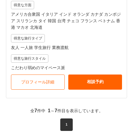
得意な方面
アメリカ合衆国 イタリア インド オランダ カナダ カンボジ
ア スリランカ タイ 韓国 台湾 チェコ フランス ベトナム 香
港 マカオ 北海道
得意な旅行タイプ
友人 一人旅 学生旅行 業務渡航
得意な旅行スタイル
こだわり弱めのマイペース派
相談予約
プロフィール詳細
7
1
7
全
件中
～
件目を表示しています。
1