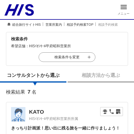
メニュー
総合旅行サイトHIS
営業所案内
相談予約検索TOP
相談予約検索
検索条件
希望店舗：
HISｲｵﾝﾓｰﾙ甲府昭和営業所
検索条件を変更
コンサルタントから選ぶ
相談方法から選ぶ
7
検索結果
名
KATO
HISｲｵﾝﾓｰﾙ甲府昭和営業所所属
きっちり計画派！思い出に残る旅を一緒に作りましょう！