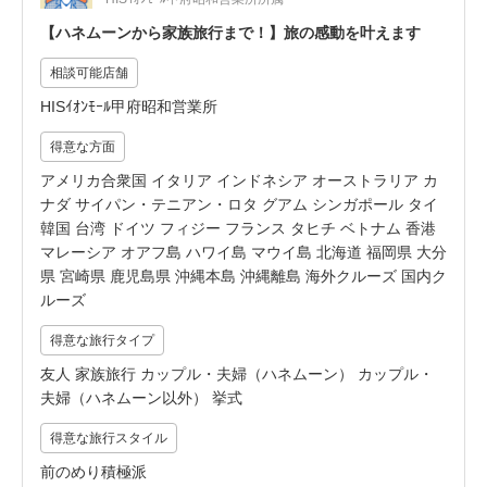
【ハネムーンから家族旅行まで！】旅の感動を叶えます
相談可能店舗
HISｲｵﾝﾓｰﾙ甲府昭和営業所
得意な方面
アメリカ合衆国 イタリア インドネシア オーストラリア カ
ナダ サイパン・テニアン・ロタ グアム シンガポール タイ
韓国 台湾 ドイツ フィジー フランス タヒチ ベトナム 香港
マレーシア オアフ島 ハワイ島 マウイ島 北海道 福岡県 大分
県 宮崎県 鹿児島県 沖縄本島 沖縄離島 海外クルーズ 国内ク
ルーズ
得意な旅行タイプ
友人 家族旅行 カップル・夫婦（ハネムーン） カップル・
夫婦（ハネムーン以外） 挙式
得意な旅行スタイル
前のめり積極派