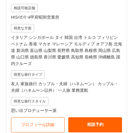
相談可能店舗
HISｲｵﾝﾓｰﾙ甲府昭和営業所
得意な方面
イタリア シンガポール タイ 韓国 台湾 トルコ フィリピン
ベトナム 香港 マカオ マレーシア モルディブ オアフ島 北海
道 新潟県 富山県 山梨県 長野県 鳥取県 島根県 岡山県 広島
県 山口県 徳島県 香川県 愛媛県 高知県 長崎県 沖縄離島 国
内クルーズ
得意な旅行タイプ
友人 家族旅行 カップル・夫婦（ハネムーン） カップル・
夫婦（ハネムーン以外） 一人旅 業務渡航
得意な旅行スタイル
思い出プロデューサー派
相談予約
プロフィール詳細