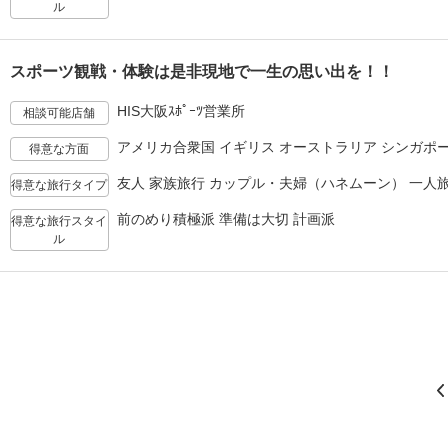
ル
スポーツ観戦・体験は是非現地で一生の思い出を！！
HIS大阪ｽﾎﾟｰﾂ営業所
相談可能店舗
アメリカ合衆国 イギリス オーストラリア シンガポ
得意な方面
友人 家族旅行 カップル・夫婦（ハネムーン） 一人旅
得意な旅行タイプ
前のめり積極派 準備は大切 計画派
得意な旅行スタイ
ル