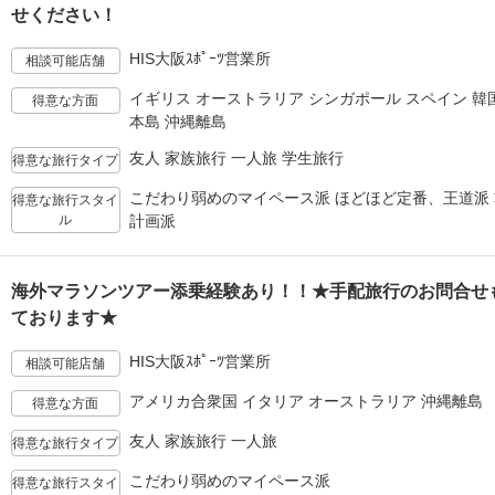
せください！
HIS大阪ｽﾎﾟｰﾂ営業所
相談可能店舗
イギリス オーストラリア シンガポール スペイン 韓国
得意な方面
本島 沖縄離島
友人 家族旅行 一人旅 学生旅行
得意な旅行タイプ
こだわり弱めのマイペース派 ほどほど定番、王道派
得意な旅行スタイ
ル
計画派
海外マラソンツアー添乗経験あり！！★手配旅行のお問合せ
ております★
HIS大阪ｽﾎﾟｰﾂ営業所
相談可能店舗
アメリカ合衆国 イタリア オーストラリア 沖縄離島
得意な方面
友人 家族旅行 一人旅
得意な旅行タイプ
こだわり弱めのマイペース派
得意な旅行スタイ