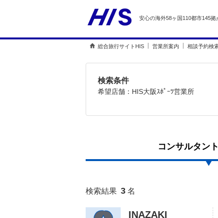
安心の海外58ヶ国110都市145拠
総合旅行サイトHIS
営業所案内
相談予約検索
検索条件
希望店舗：
HIS大阪ｽﾎﾟｰﾂ営業所
コンサルタン
3
検索結果
名
INAZAKI