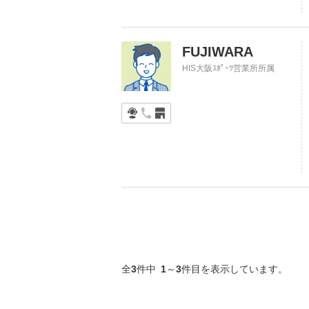
FUJIWARA
HIS大阪ｽﾎﾟｰﾂ営業所所属
全
3
件中
1
～
3
件目を表示しています。